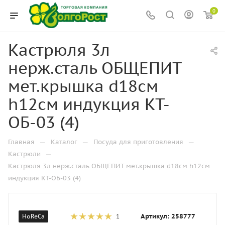
0
Кастрюля 3л
нерж.сталь ОБЩЕПИТ
мет.крышка d18см
h12см индукция КТ-
ОБ-03 (4)
—
—
—
Главная
Каталог
Посуда для приготовления
—
Кастрюли
Кастрюля 3л нерж.сталь ОБЩЕПИТ мет.крышка d18см h12см
индукция КТ-ОБ-03 (4)
Артикул:
258777
HoReCa
1