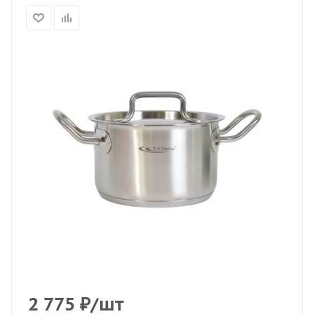
2 775
₽
/шт