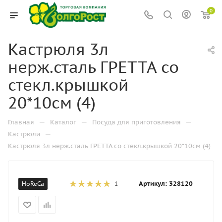
0
Кастрюля 3л
нерж.сталь ГРЕТТА со
стекл.крышкой
20*10см (4)
—
—
—
Главная
Каталог
Посуда для приготовления
—
Кастрюли
Кастрюля 3л нерж.сталь ГРЕТТА со стекл.крышкой 20*10см (4)
Артикул:
328120
HoReCa
1