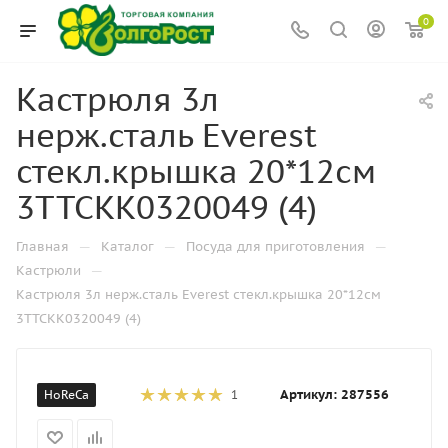
0
Кастрюля 3л
нерж.сталь Everest
стекл.крышка 20*12см
3ТТСКК0320049 (4)
—
—
—
Главная
Каталог
Посуда для приготовления
—
Кастрюли
Кастрюля 3л нерж.сталь Everest стекл.крышка 20*12см
3ТТСКК0320049 (4)
Артикул:
287556
HoReCa
1