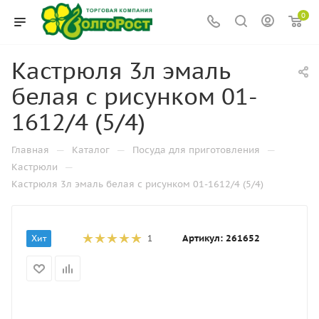
0
Кастрюля 3л эмаль
белая с рисунком 01-
1612/4 (5/4)
—
—
—
Главная
Каталог
Посуда для приготовления
—
Кастрюли
Кастрюля 3л эмаль белая с рисунком 01-1612/4 (5/4)
Артикул:
261652
Хит
1