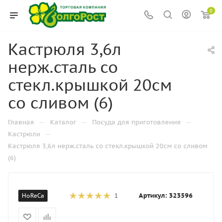
0
Кастрюля 3,6л
нерж.сталь со
стекл.крышкой 20см
со сливом (6)
—
—
—
Главная
Каталог
Посуда для приготовления
—
Кастрюли
Кастрюля 3,6л нерж.сталь со стекл.крышкой 20см со сливом
(6)
Артикул:
323596
HoReCa
1