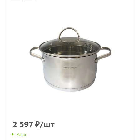
2 597
₽
/шт
Мало