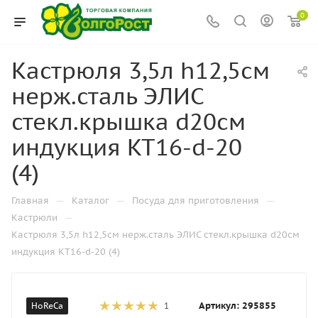
0
Кастрюля 3,5л h12,5см
нерж.сталь ЭЛИС
стекл.крышка d20см
индукция KT16-d-20
(4)
—
—
—
Главная
Каталог
Посуда для приготовления
—
Кастрюли
Кастрюля 3,5л h12,5см нерж.сталь ЭЛИС стекл.крышка d20см
индукция KT16-d-20 (4)
Артикул:
295855
HoReCa
1