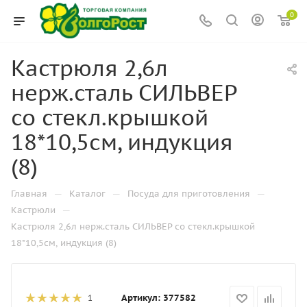
0
Кастрюля 2,6л
нерж.сталь СИЛЬВЕР
со стекл.крышкой
18*10,5см, индукция
(8)
—
—
—
Главная
Каталог
Посуда для приготовления
—
Кастрюли
Кастрюля 2,6л нерж.сталь СИЛЬВЕР со стекл.крышкой
18*10,5см, индукция (8)
Артикул:
377582
1