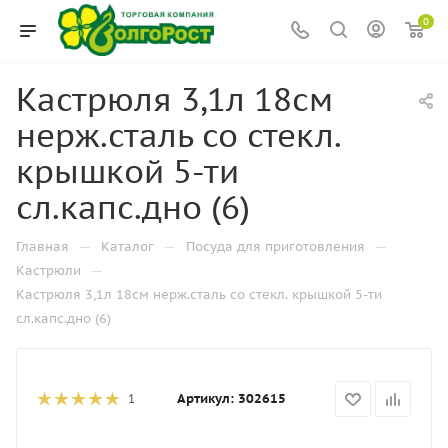
0
Кастрюля 3,1л 18см
нерж.сталь со стекл.
крышкой 5-ти
сл.капс.дно (6)
—
—
—
Главная
Каталог
Посуда для приготовления
—
Кастрюли
Кастрюля 3,1л 18см нерж.сталь со стекл. крышкой 5-ти
сл.капс.дно (6)
Артикул:
302615
1