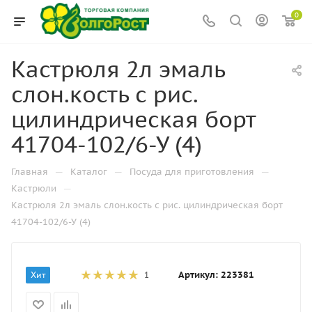
0
Кастрюля 2л эмаль
слон.кость с рис.
цилиндрическая борт
41704-102/6-У (4)
—
—
—
Главная
Каталог
Посуда для приготовления
—
Кастрюли
Кастрюля 2л эмаль слон.кость с рис. цилиндрическая борт
41704-102/6-У (4)
Артикул:
223381
Хит
1