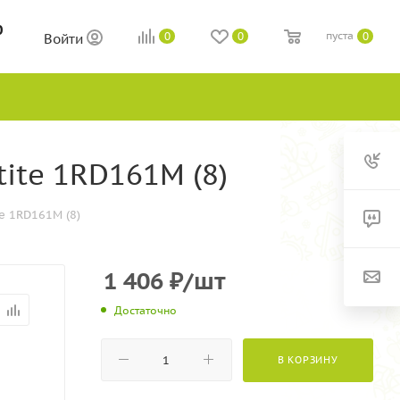
0
пуста
0
0
0
Войти
ite 1RD161M (8)
e 1RD161M (8)
1 406
₽
/шт
Достаточно
В КОРЗИНУ