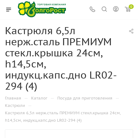
0
Кастрюля 6,5л
нерж.сталь ПРЕМИУМ
стекл.крышка 24см,
h14,5см,
индукц.капс.дно LR02-
294 (4)
—
—
—
Главная
Каталог
Посуда для приготовления
—
Кастрюли
Кастрюля 6,5л нерж.сталь ПРЕМИУМ стекл.крышка 24см,
h14,5см, индукц.капс.дно LR02-294 (4)