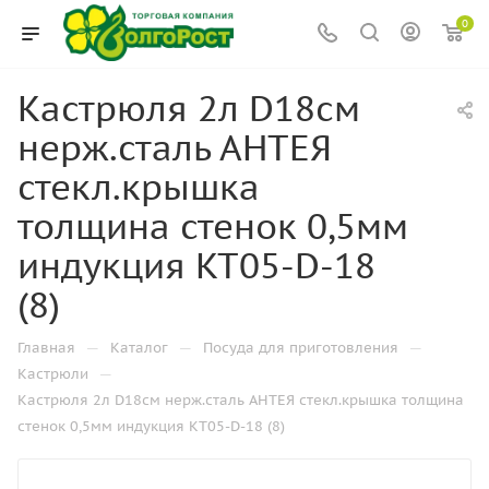
0
Кастрюля 2л D18см
нерж.сталь АНТЕЯ
стекл.крышка
толщина стенок 0,5мм
индукция KT05-D-18
(8)
—
—
—
Главная
Каталог
Посуда для приготовления
—
Кастрюли
Кастрюля 2л D18см нерж.сталь АНТЕЯ стекл.крышка толщина
стенок 0,5мм индукция KT05-D-18 (8)