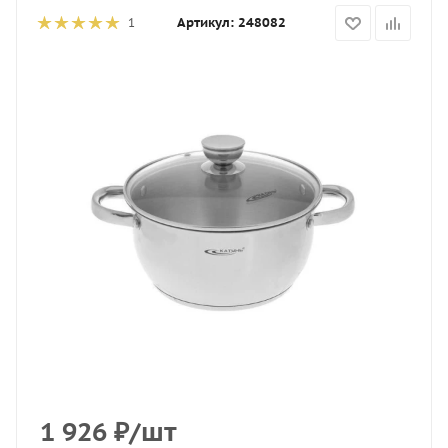
Артикул:
248082
1
1 926
₽
/шт