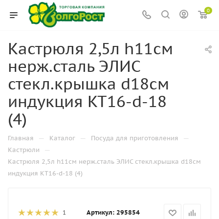
0
Кастрюля 2,5л h11см
нерж.сталь ЭЛИС
стекл.крышка d18см
индукция KT16-d-18
(4)
—
—
—
Главная
Каталог
Посуда для приготовления
—
Кастрюли
Кастрюля 2,5л h11см нерж.сталь ЭЛИС стекл.крышка d18см
индукция KT16-d-18 (4)
Артикул:
295854
1