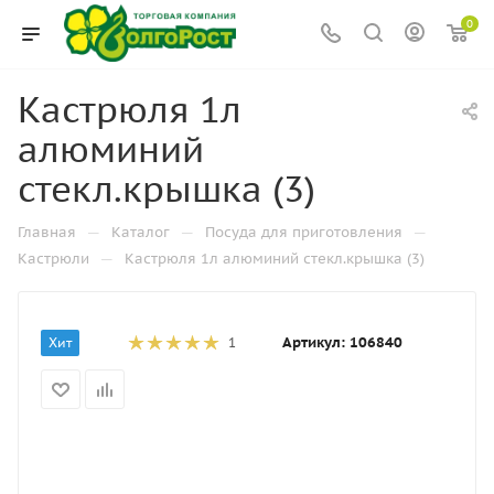
0
Кастрюля 1л
алюминий
стекл.крышка (3)
—
—
—
Главная
Каталог
Посуда для приготовления
—
Кастрюли
Кастрюля 1л алюминий стекл.крышка (3)
Артикул:
106840
Хит
1