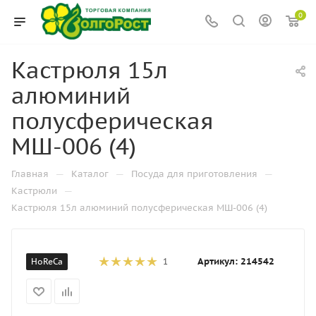
0
Кастрюля 15л
алюминий
полусферическая
МШ-006 (4)
—
—
—
Главная
Каталог
Посуда для приготовления
—
Кастрюли
Кастрюля 15л алюминий полусферическая МШ-006 (4)
Артикул:
214542
HoReCa
1