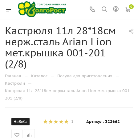
0
Кастрюля 11л 28*18см
нерж.сталь Arian Lion
мет.крышка 001-201
(2/8)
—
—
—
Главная
Каталог
Посуда для приготовления
—
Кастрюли
Кастрюля 11л 28*18см нерж.сталь Arian Lion мет.крышка 001-
201 (2/8)
Артикул:
322662
HoReCa
1