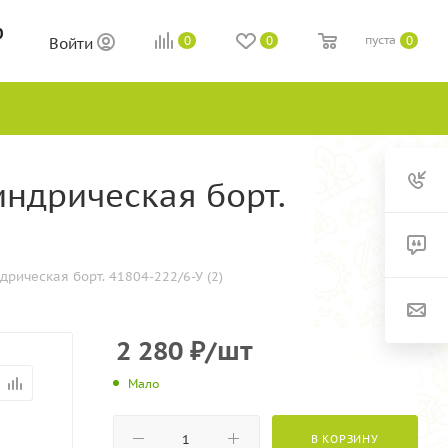
0
пуста
0
0
0
Войти
индрическая борт.
рическая борт. 41804-222/6-У (2)
2 280
₽
/шт
Мало
В КОРЗИНУ