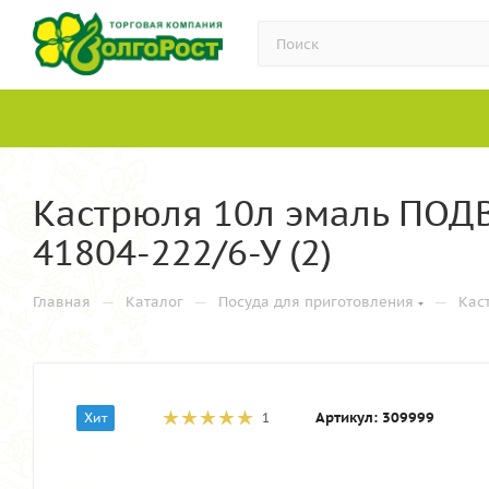
Кастрюля 10л эмаль ПОДВ
41804-222/6-У (2)
—
—
—
Главная
Каталог
Посуда для приготовления
Кас
Артикул:
309999
Хит
1