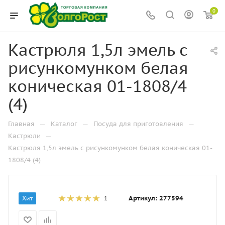
0
Кастрюля 1,5л эмель с
рисункомунком белая
коническая 01-1808/4
(4)
—
—
—
Главная
Каталог
Посуда для приготовления
—
Кастрюли
Кастрюля 1,5л эмель с рисункомунком белая коническая 01-
1808/4 (4)
Артикул:
277594
Хит
1