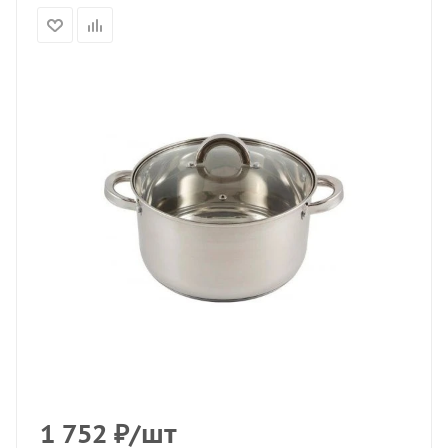
1 752
₽
/шт