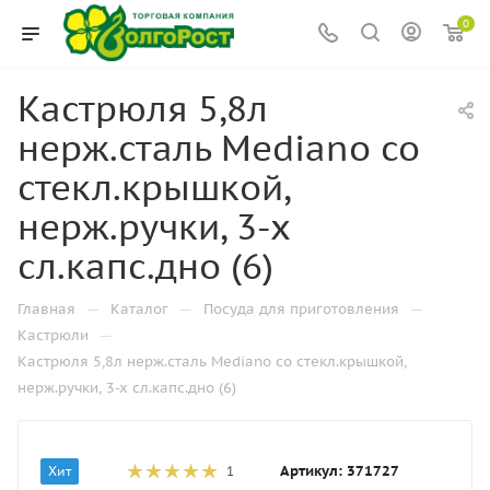
0
Кастрюля 5,8л
нерж.сталь Mediano со
стекл.крышкой,
нерж.ручки, 3-х
сл.капс.дно (6)
—
—
—
Главная
Каталог
Посуда для приготовления
—
Кастрюли
Кастрюля 5,8л нерж.сталь Mediano со стекл.крышкой,
нерж.ручки, 3-х сл.капс.дно (6)
Артикул:
371727
Хит
1