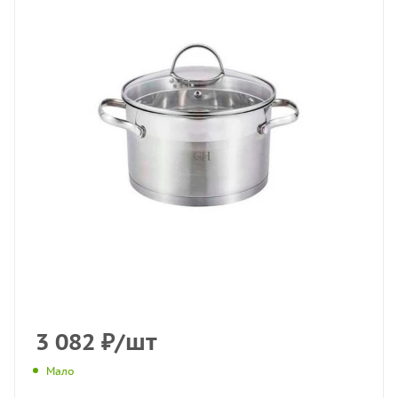
3 082
₽
/шт
Мало