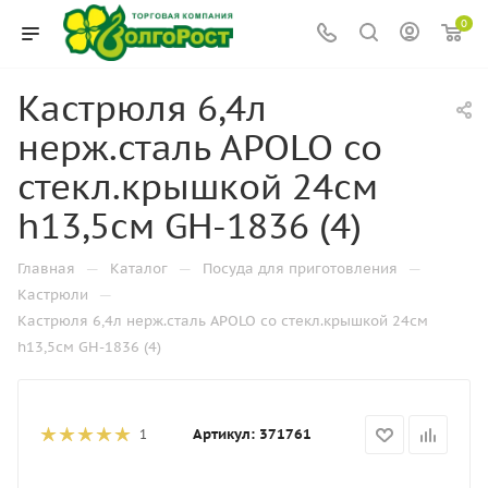
0
Кастрюля 6,4л
нерж.сталь APOLO со
стекл.крышкой 24см
h13,5см GH-1836 (4)
—
—
—
Главная
Каталог
Посуда для приготовления
—
Кастрюли
Кастрюля 6,4л нерж.сталь APOLO со стекл.крышкой 24см
h13,5см GH-1836 (4)
Артикул:
371761
1