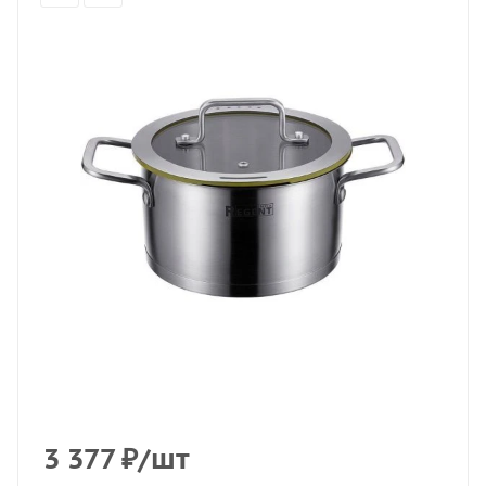
3 377
₽
/шт