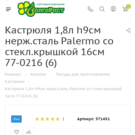
0
Кастрюля 1,8л h9см
нерж.сталь Palermo со
стекл.крышкой 16см
77-0216 (6)
—
—
—
Главная
Каталог
Посуда для приготовления
—
Кастрюли
Кастрюля 1,8л h9см нерж.сталь Palermo со стекл.крышкой
16см 77-0216 (6)
Артикул:
371451
Хит
1