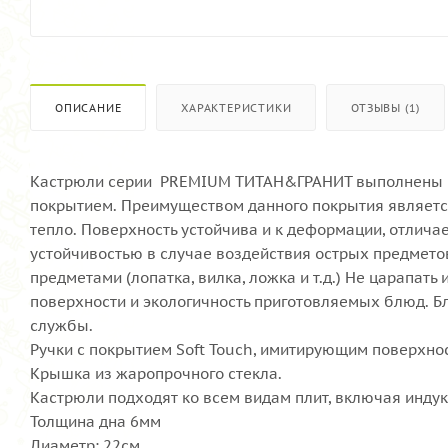
ОПИСАНИЕ
ХАРАКТЕРИСТИКИ
ОТЗЫВЫ (1)
Кастрюли серии PREMIUM ТИТАН&ГРАНИТ выполнены и
покрытием. Преимуществом данного покрытия является 
тепло. Поверхность устойчива и к деформации, отлич
устойчивостью в случае воздействия острых предмето
предметами (лопатка, вилка, ложка и т.д.) Не царапат
поверхности и экологичность приготовляемых блюд. Б
службы.
Ручки с покрытием Soft Touch, имитирующим поверхнос
Крышка из жаропрочного стекла.
Кастрюли подходят ко всем видам плит, включая инду
Толщина дна 6мм
Диаметр: 22см