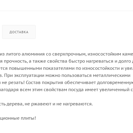
ДОСТАВКА
з литого алюминия со сверхпрочным, износостойким кам
прочность, а также свойства быстро нагреваться и долго
ается повышенными показателями по износостойкости и ув
в. При эксплуатации можно пользоваться металлическими
ь и не резать! Состав покрытия обеспечивает долговременн
лагодаря всем этим свойствам посуда имеет увеличенный 
ть дерева, не ржавеют и не нагреваются.
кционные плиты!