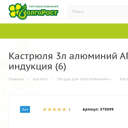
Кастрюля 3л алюминий АП
индукция (6)
—
—
—
Главная
Каталог
Посуда для приготовления
Кас
Артикул:
370899
Хит
1