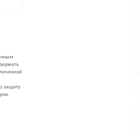
енным
 держать
еличенной
ую защиту
срок