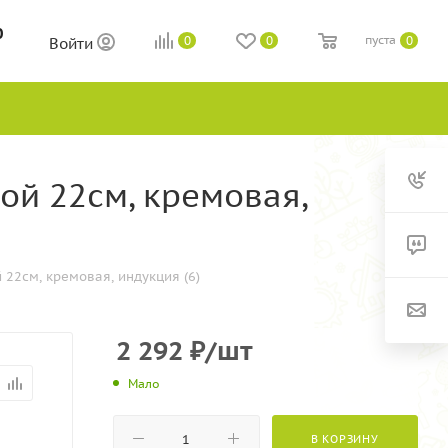
0
пуста
0
0
0
Войти
ой 22см, кремовая,
22см, кремовая, индукция (6)
2 292
₽
/шт
Мало
В КОРЗИНУ