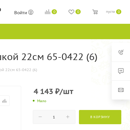
0
пуста
0
0
0
Войти
кой 22см 65-0422 (6)
ой 22см 65-0422 (6)
4 143
₽
/шт
Мало
В КОРЗИНУ