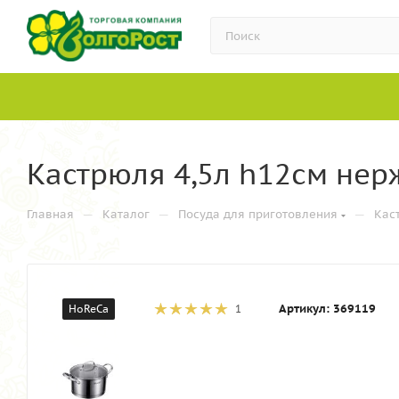
Кастрюля 4,5л h12см нерж
—
—
—
Главная
Каталог
Посуда для приготовления
Кас
Артикул:
369119
HoReCa
1