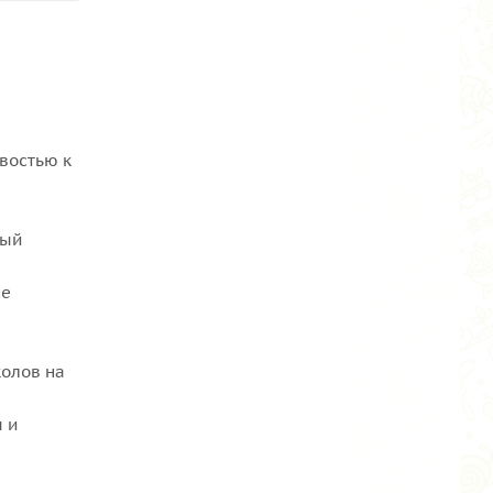
востью к
ный
не
колов на
 и