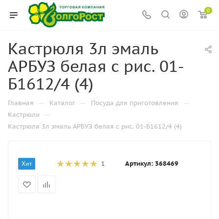
0
Кастрюля 3л эмаль
АРБУЗ белая с рис. 01-
Б1612/4 (4)
—
—
—
Главная
Каталог
Посуда для приготовления
—
Кастрюли
Кастрюля 3л эмаль АРБУЗ белая с рис. 01-Б1612/4 (4)
Артикул:
368469
Хит
1