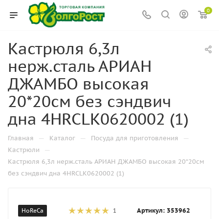
0
Кастрюля 6,3л
нерж.сталь АРИАН
ДЖАМБО высокая
20*20см без сэндвич
дна 4HRCLK0620002 (1)
—
—
—
Главная
Каталог
Посуда для приготовления
—
Кастрюли
Кастрюля 6,3л нерж.сталь АРИАН ДЖАМБО высокая 20*20см
без сэндвич дна 4HRCLK0620002 (1)
Артикул:
353962
HoReCa
1