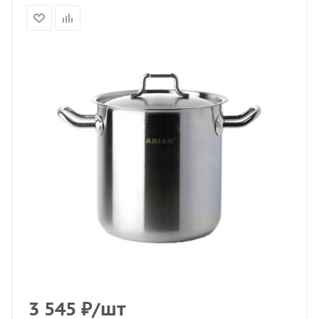
3 545
₽
/шт