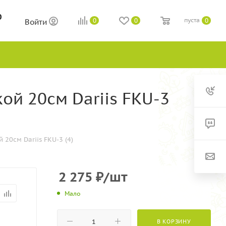
0
пуста
0
0
0
Войти
ой 20см Dariis FKU-3
20см Dariis FKU-3 (4)
2 275
₽
/шт
Мало
В КОРЗИНУ