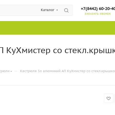
+7(8442) 60-20-4
Каталог
ЗАКАЗАТЬ ЗВОНОК
 КуХмистер со стекл.крышк
—
трюли
Кастрюля 3л алюминий АП КуХмистер со стекл.крышкой 