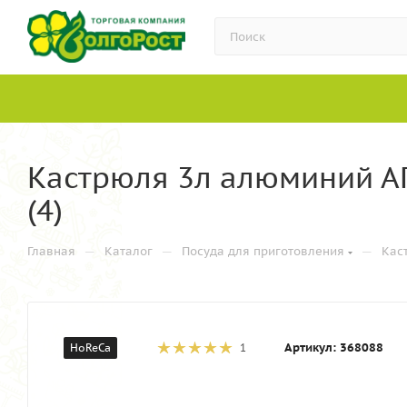
Кастрюля 3л алюминий АП
(4)
—
—
—
Главная
Каталог
Посуда для приготовления
Кас
Артикул:
368088
HoReCa
1