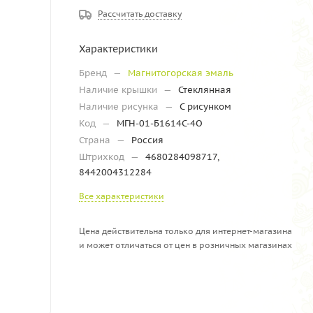
Рассчитать доставку
Характеристики
Бренд
—
Магнитогорская эмаль
Наличие крышки
—
Стеклянная
Наличие рисунка
—
С рисунком
Код
—
МГН-01-Б1614С-4О
Страна
—
Россия
Штрихкод
—
4680284098717,
8442004312284
Все характеристики
Цена действительна только для интернет-магазина
и может отличаться от цен в розничных магазинах