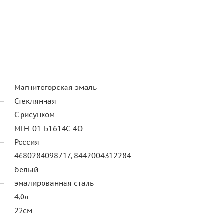
Магнитогорская эмаль
Стеклянная
С рисунком
МГН-01-Б1614С-4О
Россия
4680284098717, 8442004312284
белый
эмалированная сталь
4,0л
22см