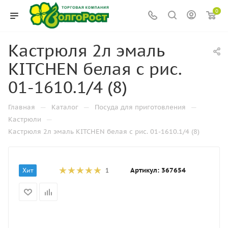
0
Кастрюля 2л эмаль
KITCHEN белая с рис.
01-1610.1/4 (8)
—
—
—
Главная
Каталог
Посуда для приготовления
—
Кастрюли
Кастрюля 2л эмаль KITCHEN белая с рис. 01-1610.1/4 (8)
Артикул:
367654
Хит
1