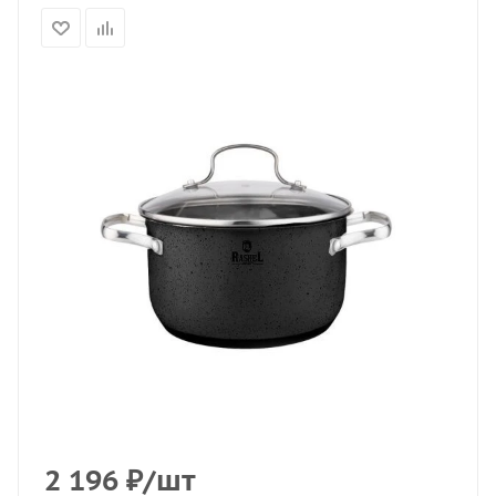
2 196
₽
/шт