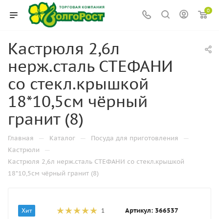
0
Кастрюля 2,6л
нерж.сталь СТЕФАНИ
со стекл.крышкой
18*10,5см чёрный
гранит (8)
—
—
—
Главная
Каталог
Посуда для приготовления
—
Кастрюли
Кастрюля 2,6л нерж.сталь СТЕФАНИ со стекл.крышкой
18*10,5см чёрный гранит (8)
Артикул:
366537
Хит
1