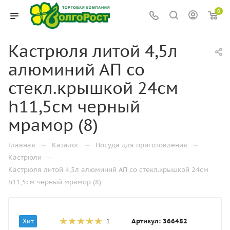
0
Кастрюля литой 4,5л
алюминий АП со
стекл.крышкой 24см
h11,5см черный
мрамор (8)
—
—
—
Главная
Каталог
Посуда для приготовления
—
Кастрюли
Кастрюля литой 4,5л алюминий АП со стекл.крышкой 24см
h11,5см черный мрамор (8)
Артикул:
366482
Хит
1