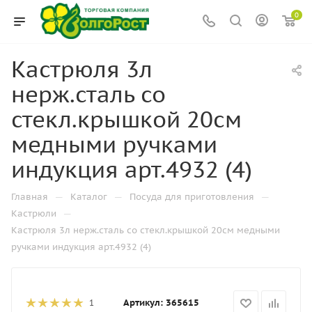
0
Кастрюля 3л
нерж.сталь со
стекл.крышкой 20см
медными ручками
индукция арт.4932 (4)
—
—
—
Главная
Каталог
Посуда для приготовления
—
Кастрюли
Кастрюля 3л нерж.сталь со стекл.крышкой 20см медными
ручками индукция арт.4932 (4)
Артикул:
365615
1