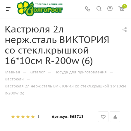
0
Кастрюля 2л
нерж.сталь ВИКТОРИЯ
со стекл.крышкой
16*10см R-200w (6)
—
—
—
Главная
Каталог
Посуда для приготовления
—
Кастрюли
Кастрюля 2л нерж.сталь ВИКТОРИЯ со стекл.крышкой 16*10см
R-200w (6)
Артикул:
365713
1