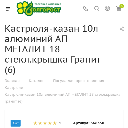
0
Кастрюля-казан 10л
алюминий АП
МЕГАЛИТ 18
стекл.крышка Гранит
(6)
—
—
—
Главная
Каталог
Посуда для приготовления
—
Кастрюли
Кастрюля-казан 10л алюминий АП МЕГАЛИТ 18 стекл.крышка
Гранит (6)
Артикул:
366350
Хит
1