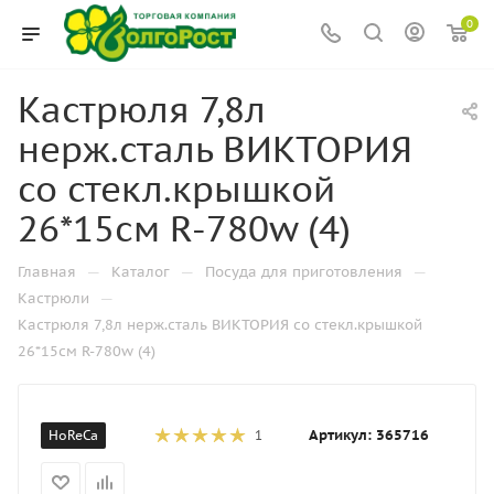
0
Кастрюля 7,8л
нерж.сталь ВИКТОРИЯ
со стекл.крышкой
26*15см R-780w (4)
—
—
—
Главная
Каталог
Посуда для приготовления
—
Кастрюли
Кастрюля 7,8л нерж.сталь ВИКТОРИЯ со стекл.крышкой
26*15см R-780w (4)
Артикул:
365716
HoReCa
1