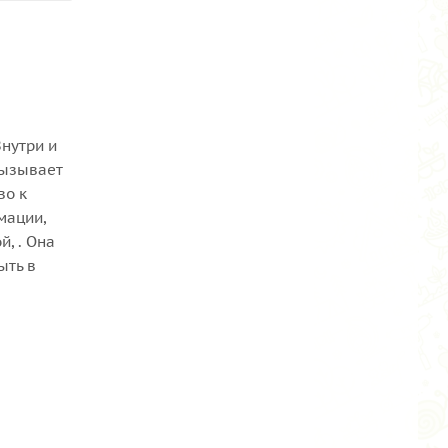
нутри и
вызывает
во к
мации,
, . Она
ыть в