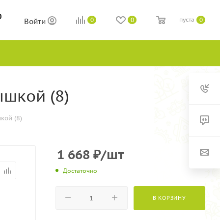
0
пуста
0
0
0
Войти
ышкой (8)
кой (8)
1 668
₽
/шт
Достаточно
В КОРЗИНУ