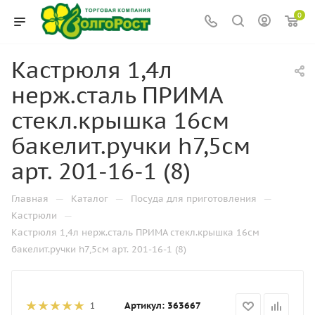
0
Кастрюля 1,4л
нерж.сталь ПРИМА
стекл.крышка 16см
бакелит.ручки h7,5см
арт. 201-16-1 (8)
—
—
—
Главная
Каталог
Посуда для приготовления
—
Кастрюли
Кастрюля 1,4л нерж.сталь ПРИМА стекл.крышка 16см
бакелит.ручки h7,5см арт. 201-16-1 (8)
Артикул:
363667
1