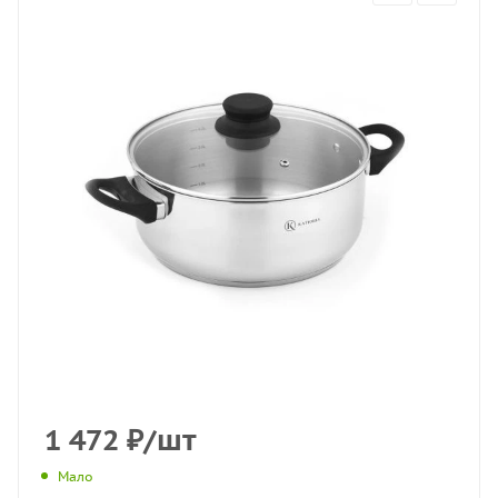
1 472
₽
/шт
Мало