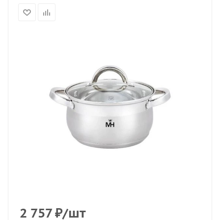
2 757
₽
/шт