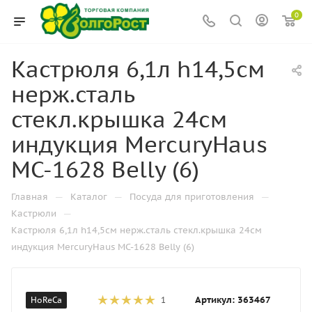
0
Кастрюля 6,1л h14,5см
нерж.сталь
стекл.крышка 24см
индукция MercuryHaus
MC-1628 Belly (6)
—
—
—
Главная
Каталог
Посуда для приготовления
—
Кастрюли
Кастрюля 6,1л h14,5см нерж.сталь стекл.крышка 24см
индукция MercuryHaus MC-1628 Belly (6)
Артикул:
363467
HoReCa
1