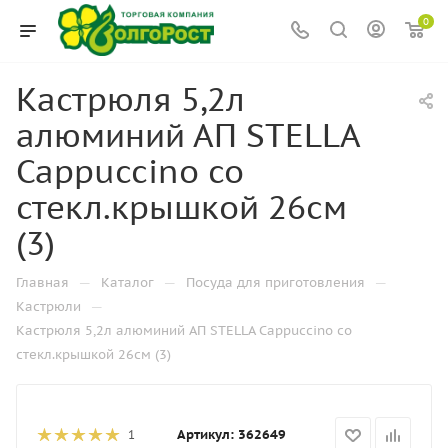
0
Кастрюля 5,2л
алюминий АП STELLA
Cappuccino со
стекл.крышкой 26см
(3)
—
—
—
Главная
Каталог
Посуда для приготовления
—
Кастрюли
Кастрюля 5,2л алюминий АП STELLA Cappuccino со
стекл.крышкой 26см (3)
Артикул:
362649
1