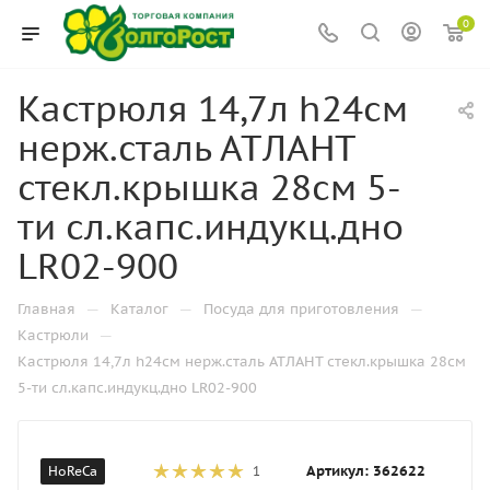
0
Кастрюля 14,7л h24см
нерж.сталь АТЛАНТ
стекл.крышка 28см 5-
ти сл.капс.индукц.дно
LR02-900
—
—
—
Главная
Каталог
Посуда для приготовления
—
Кастрюли
Кастрюля 14,7л h24см нерж.сталь АТЛАНТ стекл.крышка 28см
5-ти сл.капс.индукц.дно LR02-900
Артикул:
362622
HoReCa
1