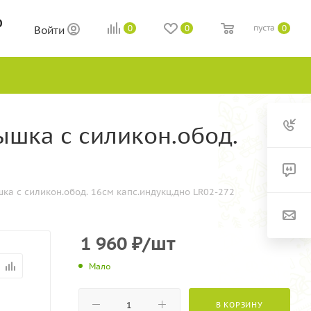
0
пуста
0
0
0
Войти
ышка с силикон.обод.
ка с силикон.обод. 16см капс.индукц.дно LR02-272
1 960
₽
/шт
Мало
В КОРЗИНУ