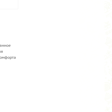
ванное
ля
комфорта