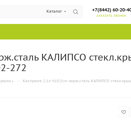
+7(8442) 60-20-4
Каталог
ЗАКАЗАТЬ ЗВОНОК
ерж.сталь КАЛИПСО стекл.кр
02-272
—
трюли
Кастрюля 2,1л h10,5см нерж.сталь КАЛИПСО стекл.крыш