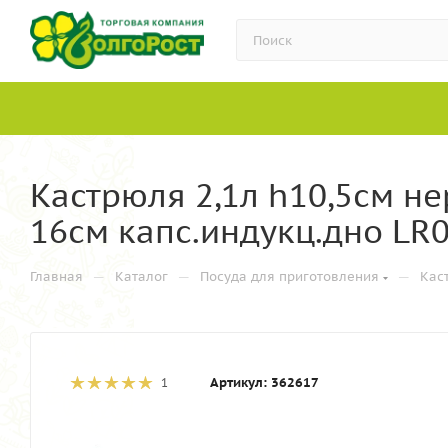
Кастрюля 2,1л h10,5см н
16см капс.индукц.дно LR
—
—
—
Главная
Каталог
Посуда для приготовления
Кас
Артикул:
362617
1