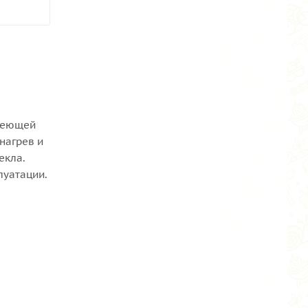
авеющей
нагрев и
екла.
луатации.