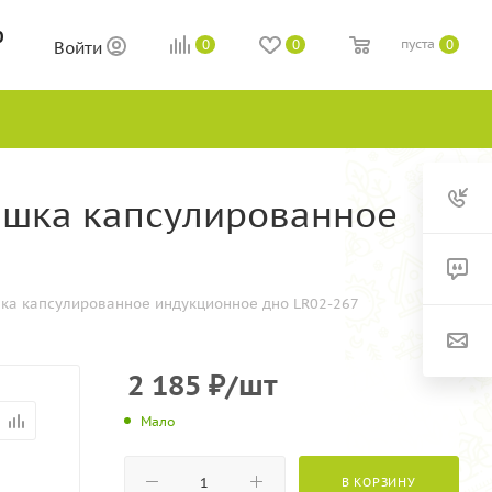
0
пуста
0
0
0
Войти
рышка капсулированное
шка капсулированное индукционное дно LR02-267
2 185
₽
/шт
Мало
В КОРЗИНУ