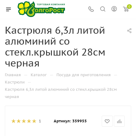
0
Кастрюля 6,3л литой
алюминий со
стекл.крышкой 28см
черная
—
—
—
Главная
Каталог
Посуда для приготовления
—
Кастрюли
Кастрюля 6,3л литой алюминий со стекл.крышкой 28см
черная
Артикул:
359955
1