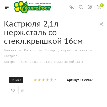
0
Кастрюля 2,1л
нерж.сталь со
стекл.крышкой 16см
—
—
—
Главная
Каталог
Посуда для приготовления
—
Кастрюли
Кастрюля 2,1л нерж.сталь со стекл.крышкой 16см
Артикул:
359947
HoReCa
1