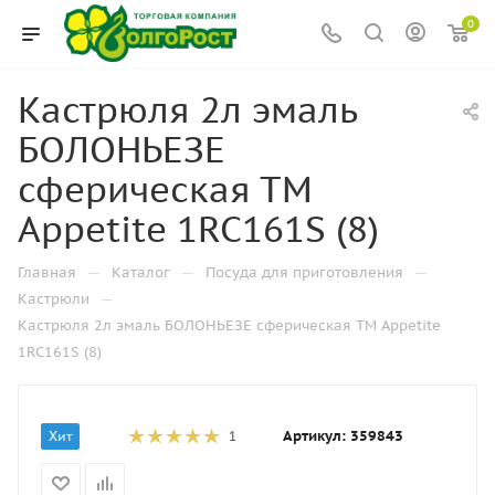
0
Кастрюля 2л эмаль
БОЛОНЬЕЗЕ
сферическая ТМ
Appetite 1RC161S (8)
—
—
—
Главная
Каталог
Посуда для приготовления
—
Кастрюли
Кастрюля 2л эмаль БОЛОНЬЕЗЕ сферическая ТМ Appetite
1RC161S (8)
Артикул:
359843
Хит
1