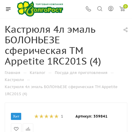
0
Кастрюля 4л эмаль
БОЛОНЬЕЗЕ
сферическая ТМ
Appetite 1RC201S (4)
—
—
—
Главная
Каталог
Посуда для приготовления
—
Кастрюли
Кастрюля 4л эмаль БОЛОНЬЕЗЕ сферическая ТМ Appetite
1RC201S (4)
Артикул:
359841
Хит
1