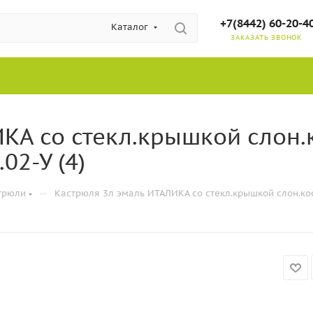
+7(8442) 60-20-4
Каталог
ЗАКАЗАТЬ ЗВОНОК
А со стекл.крышкой слон.к
02-У (4)
—
трюли
Кастрюля 3л эмаль ИТАЛИКА со стекл.крышкой слон.кост