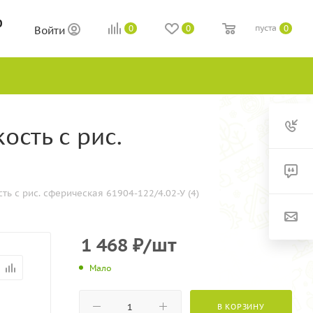
0
пуста
0
0
0
Войти
ость с рис.
ь с рис. сферическая 61904-122/4.02-У (4)
1 468
₽
/шт
Мало
В КОРЗИНУ