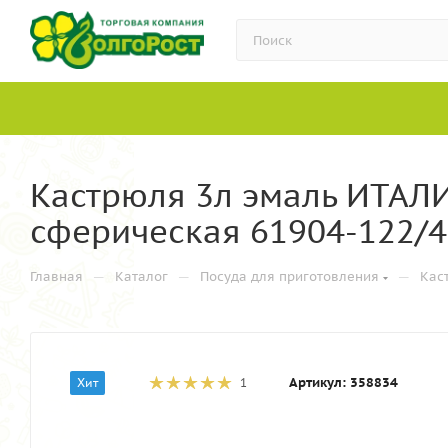
Кастрюля 3л эмаль ИТАЛИК
сферическая 61904-122/4.
—
—
—
Главная
Каталог
Посуда для приготовления
Кас
Артикул:
358834
Хит
1