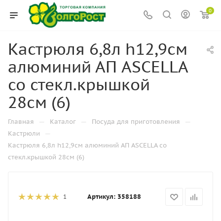
0
Кастрюля 6,8л h12,9см
алюминий АП ASCELLA
со стекл.крышкой
28см (6)
—
—
—
Главная
Каталог
Посуда для приготовления
—
Кастрюли
Кастрюля 6,8л h12,9см алюминий АП ASCELLA со
стекл.крышкой 28см (6)
Артикул:
358188
1