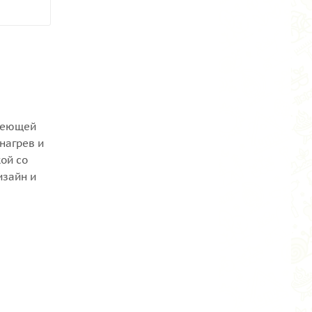
авеющей
нагрев и
ой со
изайн и