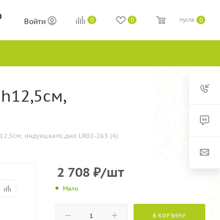
0
пуста
0
0
0
Войти
h12,5см,
2,5см, индукц.капс.дно LR02-263 (4)
2 708
₽
/шт
Мало
В КОРЗИНУ