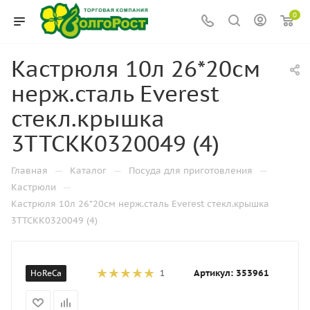
0
Кастрюля 10л 26*20см
нерж.сталь Everest
стекл.крышка
3ТТСКК0320049 (4)
—
—
—
Главная
Каталог
Посуда для приготовления
—
Кастрюли
Кастрюля 10л 26*20см нерж.сталь Everest стекл.крышка
3ТТСКК0320049 (4)
Артикул:
353961
HoReCa
1